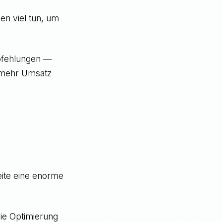
nen viel tun, um
pfehlungen —
r mehr Umsatz
eite eine enorme
die Optimierung