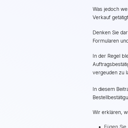
Was jedoch wen
Verkauf getätig
Denken Sie darü
Formularen und 
In der Regel bl
Auftragsbestäti
vergeuden zu l
In diesem Beitr
Bestellbestäti
Wir erklären, w
Fügen Sie 