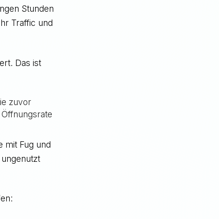
ringen Stunden
r Traffic und
t. Das ist
nie zuvor
e Öffnungsrate
e mit Fug und
 ungenutzt
fen: