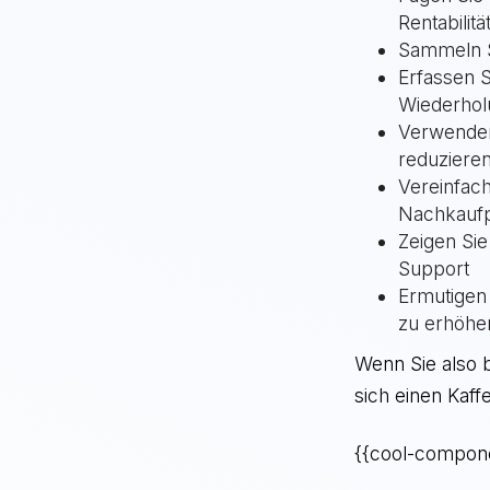
Rentabilitä
Sammeln S
Erfassen S
Wiederhol
Verwenden
reduziere
Vereinfach
Nachkaufp
Zeigen Sie
Support
Ermutigen 
zu erhöhe
Wenn Sie also 
sich einen Kaff
{{cool-compone