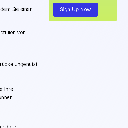
hdem Sie einen
Sign Up Now
usfüllen von
er
ndrücke ungenutzt
e Ihre
önnen.
und die