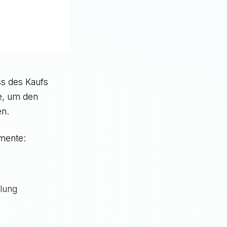
uss des Kaufs
le, um den
en.
emente:
llung