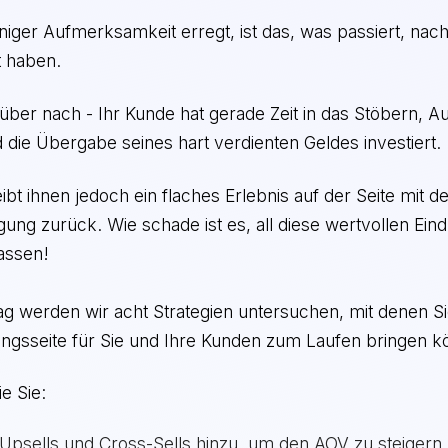
iger Aufmerksamkeit erregt, ist das, was passiert, nac
t haben.
ber nach - Ihr Kunde hat gerade Zeit in das Stöbern, A
die Übergabe seines hart verdienten Geldes investiert.
eibt ihnen jedoch ein flaches Erlebnis auf der Seite mit d
gung zurück. Wie schade ist es, all diese wertvollen Ei
assen!
ag werden wir acht Strategien untersuchen, mit denen Si
gungsseite für Sie und Ihre Kunden zum Laufen bringen k
ie Sie:
Upsells und Cross-Sells hinzu, um den AOV zu steigern 