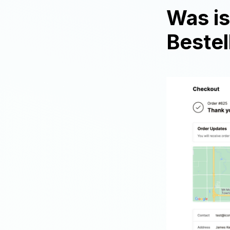
Was is
Bestel