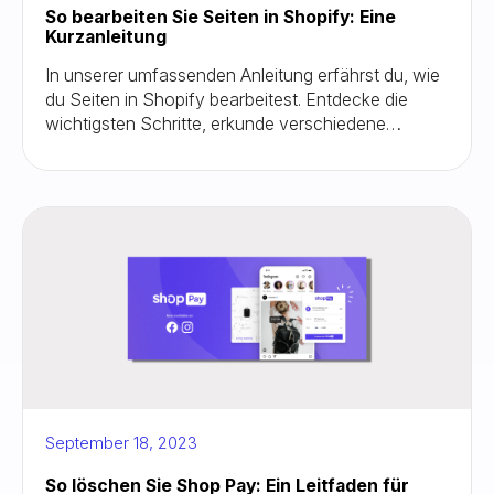
So bearbeiten Sie Seiten in Shopify: Eine
Kurzanleitung
In unserer umfassenden Anleitung erfährst du, wie
du Seiten in Shopify bearbeitest. Entdecke die
wichtigsten Schritte, erkunde verschiedene
Seitentypen und beherrsche die
Anpassungstechniken. Von der Optimierung von
Produktseiten bis hin zur Erstellung ansprechender
Blog-Inhalte — unsere schrittweisen Anleitungen
und Best Practices helfen dir dabei, deinen
Shopify-Shop zu verbessern. Erkunden Sie die
Layoutanpassung, entdecken Sie die besten
Widgets und Apps und schöpfen Sie das volle
Potenzial Ihres Onlineshops aus. Beginnen Sie mit
Zuversicht mit der Bearbeitung und beobachten
Sie, wie Ihr Shopify-Shop gedeiht
September 18, 2023
So löschen Sie Shop Pay: Ein Leitfaden für