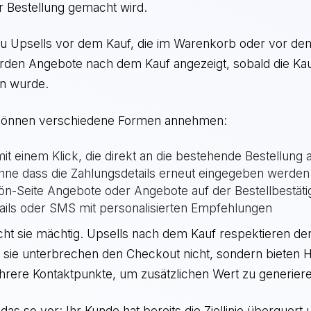
r Bestellung gemacht wird.
u Upsells vor dem Kauf, die im Warenkorb oder vor d
rden Angebote nach dem Kauf angezeigt, sobald die Ka
en wurde.
 können verschiedene Formen annehmen:
t einem Klick, die direkt an die bestehende Bestellung
hne dass die Zahlungsdetails erneut eingegeben werde
n-Seite Angebote oder Angebote auf der Bestellbestäti
ails oder SMS mit personalisierten Empfehlungen
ht sie mächtig. Upsells nach dem Kauf respektieren de
sie unterbrechen den Checkout nicht, sondern bieten 
hrere Kontaktpunkte, um zusätzlichen Wert zu generier
 das so vor: Ihr Kunde hat bereits die Ziellinie überquert 