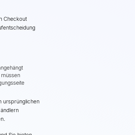
em Checkout
ufentscheidung
 angehängt
n müssen
gungsseite
n ursprünglichen
Händlern
en.
und Sie bieten