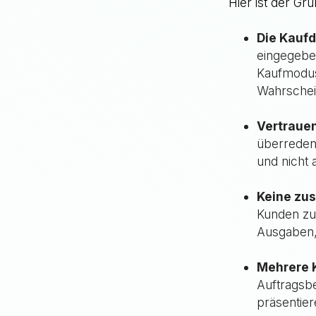
Hier ist der Gr
Die Kaufd
eingegeben
Kaufmodus
Wahrschein
Vertrauen
überreden,
und nicht 
Keine zu
Kunden zu
Ausgaben, 
Mehrere 
Auftragsbe
präsentie