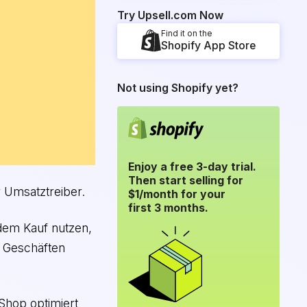
Try Upsell.com Now
Find it on the
Shopify App Store
Not using Shopify yet?
Enjoy a free 3-day trial.
Then start selling for
r Umsatztreiber.
$1/month for your
first 3 months.
 dem Kauf nutzen,
n Geschäften
 Shop optimiert