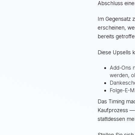
Abschluss eine
Im Gegensatz z
erscheinen, we
bereits getroff
Diese Upsells
Add-Ons mi
werden, o
Dankeschö
Folge-E-M
Das Timing mac
Kaufprozess — 
stattdessen me
Stellen Sie sich