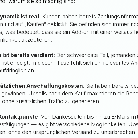
und, warum sie so mächtig sind:
ynamik ist real
: Kunden haben bereits Zahlungsinforma
 und auf „Kaufen“ geklickt. Sie befinden sich immer no
, was bedeutet, dass sie ein Add-on mit einer weitaus 
lichkeit akzeptieren.
 ist bereits verdient
: Der schwierigste Teil, jemanden
 ist erledigt. In dieser Phase fühlt sich ein relevantes A
aufdringlich an.
sätzlichen Anschaffungskosten
: Sie haben bereits be
 gewinnen. Upsells nach dem Kauf maximieren die Rendi
ohne zusätzlichen Traffic zu generieren.
Kontaktpunkte
: Von Dankesseiten bis hin zu E-Mails mi
stätigungen — es gibt verschiedene Möglichkeiten, Ups
ren, ohne den ursprünglichen Versand zu unterbrechen.