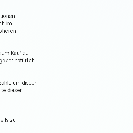
tionen
ch im
höheren
 zum Kauf zu
ngebot natürlich
zahlt, um diesen
te dieser
t
ells zu