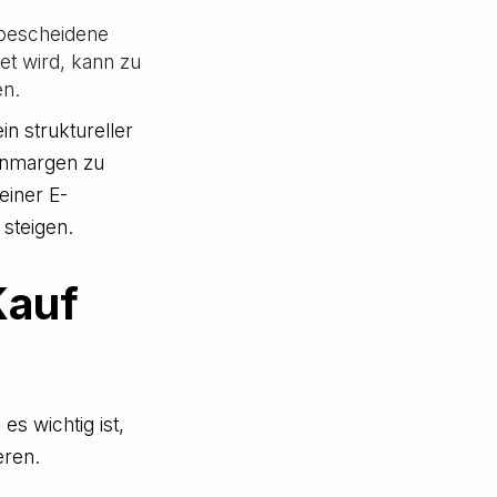
 bescheidene
t wird, kann zu
en.
in struktureller
innmargen zu
einer E-
steigen.
Kauf
s wichtig ist,
eren.