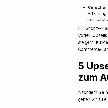
Verschär
Erhöhung 
zusätzlic
Für Shopify-Hän
Vorteil. Upsell
steigern, Kund
Commerce-Lands
5 Upse
zum A
Nachdem Sie nu
gehen wir zu ei