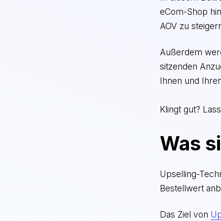
eCom-Shop hinz
AOV zu steigern
Außerdem werden
sitzenden Anzu
Ihnen und Ihren
Klingt gut? Las
Was si
Upselling-Tech
Bestellwert an
Das Ziel von
Up