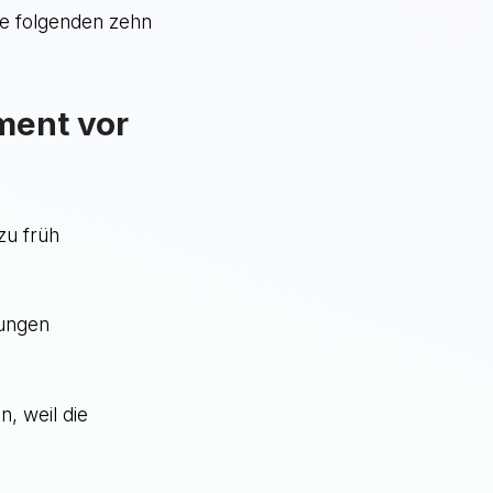
die folgenden zehn
oment vor
zu früh
dungen
n, weil die