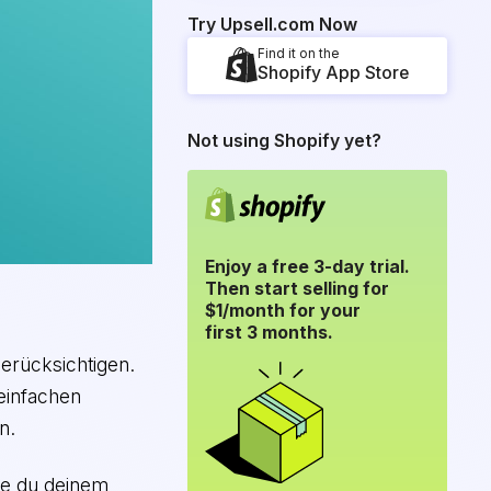
Try Upsell.com Now
Find it on the
Shopify App Store
Not using Shopify yet?
Enjoy a free 3-day trial.
Then start selling for
$1/month for your
first 3 months.
berücksichtigen.
 einfachen
n.
ie du deinem