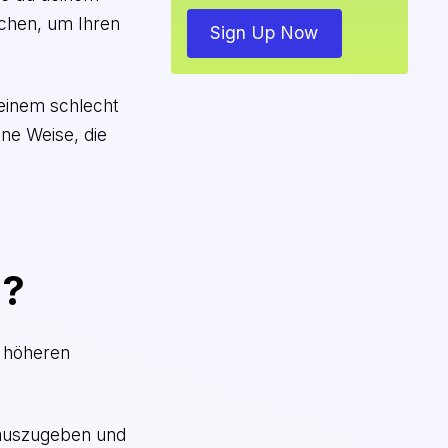
chen, um Ihren
Sign Up Now
 einem schlecht
ine Weise, die
n?
n höheren
 auszugeben und