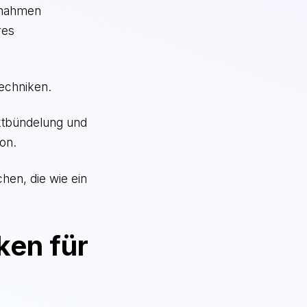
innahmen
res
echniken.
ktbündelung und
ion.
hen, die wie ein
ken für