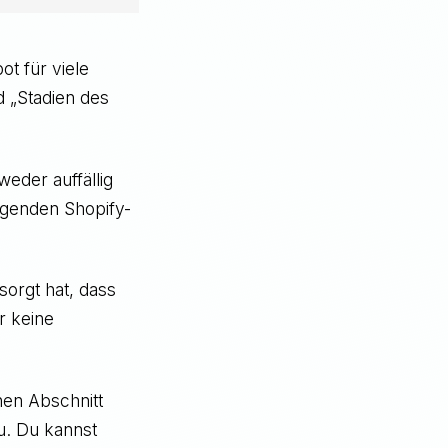
t für viele
d „Stadien des
weder auffällig
egenden Shopify-
sorgt hat, dass
r keine
nen Abschnitt
zu. Du kannst