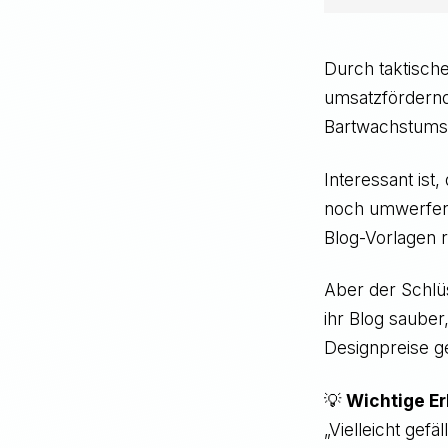
Durch taktisch
umsatzfördernd
Bartwachstums“
Interessant ist
noch umwerfend
Blog-Vorlagen r
Aber der Schlüs
ihr Blog sauber
Designpreise 
💡
Wichtige Er
„Vielleicht gef