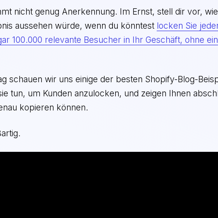
t nicht genug Anerkennung. Im Ernst, stell dir vor, wie
bnis aussehen würde, wenn du könntest
locken Sie jede
ar 100.000 relevante Besucher in Ihr Geschäft, ohne ei
ag schauen wir uns einige der besten Shopify-Blog-Beisp
 sie tun, um Kunden anzulocken, und zeigen Ihnen abschl
 genau kopieren können.
artig.