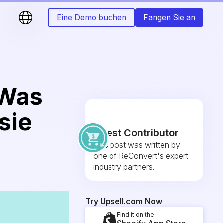
Eine Demo buchen
Fangen Sie an
 Was
sie
Guest Contributor
This post was written by
one of ReConvert's expert
industry partners.
Try Upsell.com Now
Find it on the