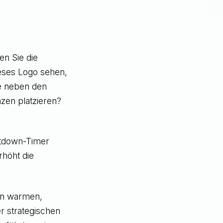
en Sie die
eses Logo sehen,
ie neben den
zen platzieren?
ntdown-Timer
rhöht die
nen warmen,
er strategischen