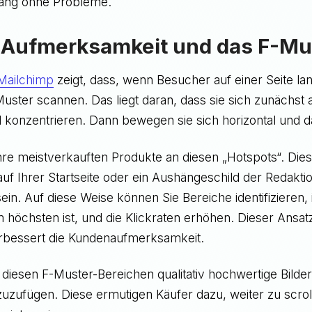
ang ohne Probleme.
e Aufmerksamkeit und das F-Mu
 Mailchimp
zeigt, dass, wenn Besucher auf einer Seite la
Muster scannen. Das liegt daran, dass sie sich zunächst
d konzentrieren. Dann bewegen sie sich horizontal und 
Ihre meistverkauften Produkte an diesen „Hotspots“. Die
e auf Ihrer Startseite oder ein Aushängeschild der Redakti
sein. Auf diese Weise können Sie Bereiche identifizieren,
höchsten ist, und die Klickraten erhöhen. Dieser Ansat
rbessert die Kundenaufmerksamkeit.
 diesen F-Muster-Bereichen qualitativ hochwertige Bilder
nzuzufügen. Diese ermutigen Käufer dazu, weiter zu scro