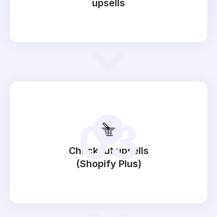
upsells
03
Checkout upsells
(Shopify Plus)