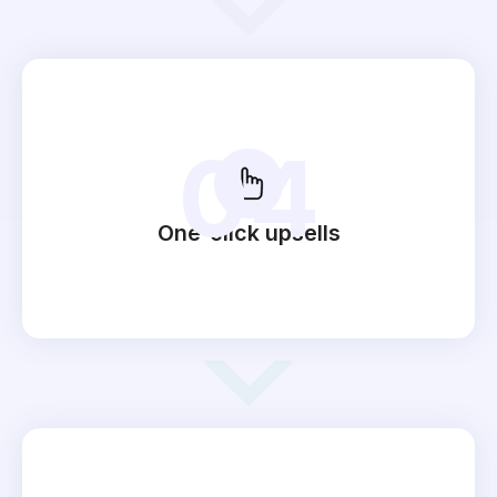
04
One-click upsells