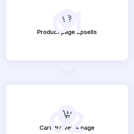
01
Product page upsells
02
Cart drawer & page