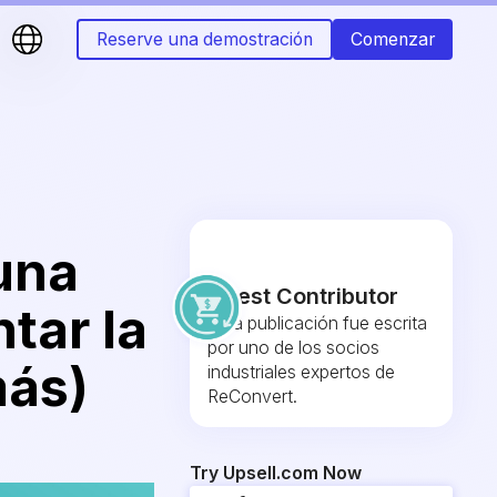
Reserve una demostración
Comenzar
una
Guest Contributor
tar la
Esta publicación fue escrita
por uno de los socios
más)
industriales expertos de
ReConvert.
Try Upsell.com Now