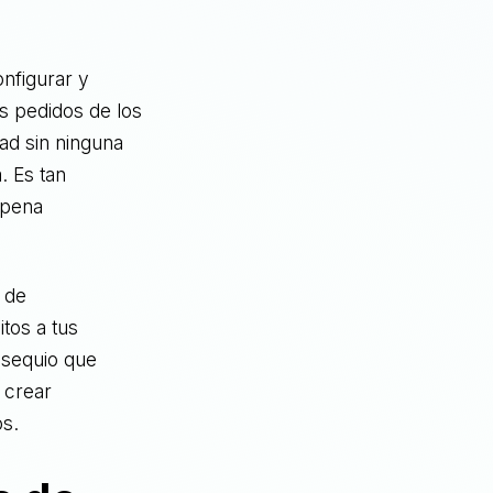
nfigurar y
os pedidos de los
dad sin ninguna
. Es tan
 pena
 de
tos a tus
bsequio que
o crear
os.