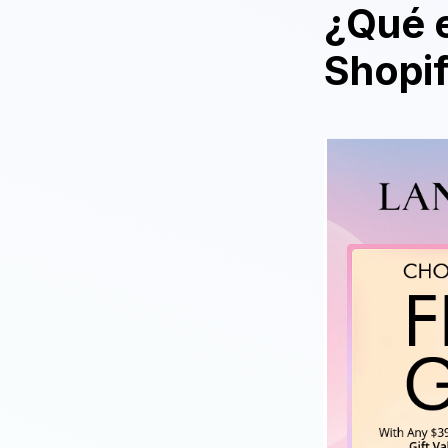
¿Qué e
Shopif