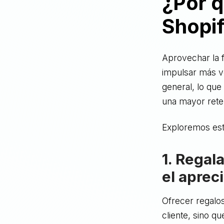
¿Por q
Shopi
Aprovechar la 
impulsar más v
general, lo que
una mayor reten
Exploremos est
1. Regal
el apreci
Ofrecer regalos
cliente, sino q