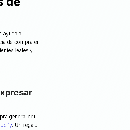
s de
o ayuda a
ncia de compra en
ientes leales y
expresar
pra general del
opify
. Un regalo